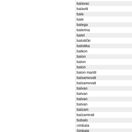
balavac
balaviti
bale
bale
balega
balerina
balet
balistički
balistika
balkon
balon
balon
balon
balon mantil
balsamovati
balsamovati
balvan
balvan
balvan
balvan
balzam
balzamirati
bubalo
cimbala
čimbale