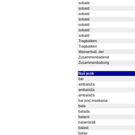
sobald
sobald
sobald
sobald
sobald
sobald
sobald
Tragbalken
Tragbalken
Wasserball, der
Zusammenballend
Zusammenballung
Naš jezik
bal
ambalaža
ambalaža
ambalaža
bal pod maskama
bala
balada
balans
balansirati
balast
balav