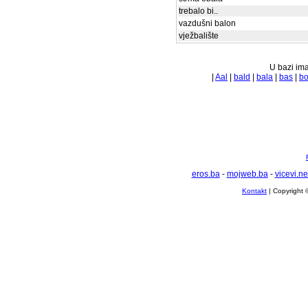
trebalo bi..
vazdušni balon
vježbalište
U bazi ima
|
Aal
|
bald
|
bala
|
bas
|
bo
eros.ba
-
mojweb.ba
-
vicevi.ne
Kontakt
| Copyright