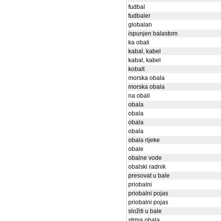
fudbal
fudbaler
globalan
ispunjen balastom
ka obali
kabal, kabel
kabal, kabel
kobalt
morska obala
morska obala
na obali
obala
obala
obala
obala
obala rijeke
obale
obalne vode
obalski radnik
presovat u bale
priobalni
priobalni pojas
priobalni pojas
složiti u bale
strma obala