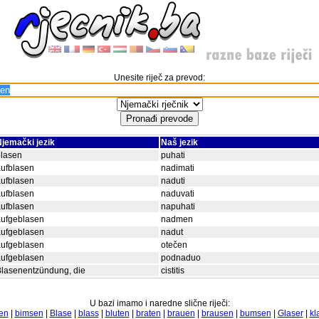
Unesite riječ za prevod:
jemački jezik
Naš jezik
blasen
puhati
ufblasen
nadimati
ufblasen
naduti
ufblasen
naduvati
ufblasen
napuhati
aufgeblasen
nadmen
aufgeblasen
nadut
aufgeblasen
otečen
aufgeblasen
podnaduo
lasenentzündung, die
cistitis
U bazi imamo i naredne slične riječi:
en
|
bimsen
|
Blase
|
blass
|
bluten
|
braten
|
brauen
|
brausen
|
bumsen
|
Glaser
|
kl