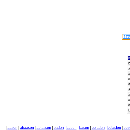
N
a
a
a
a
B
|
aasen
|
abaasen
|
ablassen
|
baden
|
bauen
|
basen
|
beladen
|
belasten
|
bes