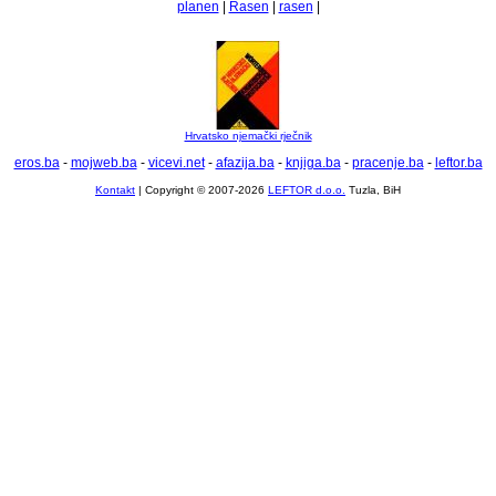
planen
|
Rasen
|
rasen
|
Hrvatsko njemački rječnik
eros.ba
-
mojweb.ba
-
vicevi.net
-
afazija.ba
-
knjiga.ba
-
pracenje.ba
-
leftor.ba
Kontakt
| Copyright © 2007-2026
LEFTOR d.o.o.
Tuzla, BiH