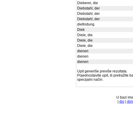
Dieberei, die
Diebstahl, der
Diebstahl, der
Diebstahl, der
diefindung
Diek
Diele, die
Diele, die
Diele, die
dienen
dienen
dienen
Upit generiše previše rezultata.
Pojednostavite upit, ili pretražite 
specijalni način.
U bazi ima
|
dio
|
dim