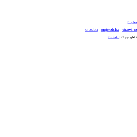
Englesk
eros.ba
-
mojweb.ba
-
vicevi.ne
Kontakt
| Copyright