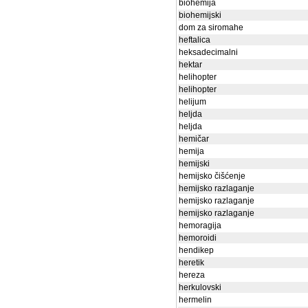
biohemija
biohemijski
dom za siromahe
heftalica
heksadecimalni
hektar
helihopter
helihopter
helijum
heljda
heljda
hemičar
hemija
hemijski
hemijsko čišćenje
hemijsko razlaganje
hemijsko razlaganje
hemijsko razlaganje
hemoragija
hemoroidi
hendikep
heretik
hereza
herkulovski
hermelin