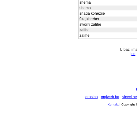
shema
shema
snaga kohezije
štrajkbreher
stvoriti zalihe
zalihe
zalihe
U bazi ima
|
se
eros.ba
-
mojweb.ba
-
vicevi.ne
Kontakt
| Copyright