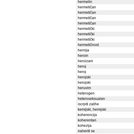
hermelin
hermetičan
hermetičan
hermetičan
hermetičan
hermetički
hermetički
hermetički
hermetičnost
hernija
heroin
heroizam
heroj
heroj
herojski
herojski
heruvim
heterogen
heteroseksualan
iscrpiti zalihe
kemijski, hemijski
koherencija
koherentan
kohezija
naheriti se