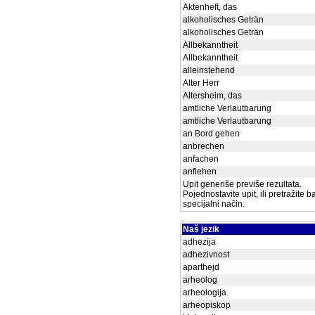
Aktenheft, das
alkoholisches Geträn
alkoholisches Geträn
Allbekanntheit
Allbekanntheit
alleinstehend
Alter Herr
Altersheim, das
amtliche Verlautbarung
amtliche Verlautbarung
an Bord gehen
anbrechen
anfachen
anflehen
Upit generiše previše rezultata.
Pojednostavite upit, ili pretražite 
specijalni način.
Naš jezik
adhezija
adhezivnost
aparthejd
arheolog
arheologija
arheopiskop