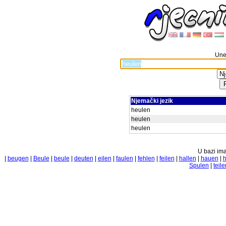
Unes
Njemački jezik
heulen
heulen
heulen
U bazi ima
|
beugen
|
Beule
|
beule
|
deuten
|
eilen
|
faulen
|
fehlen
|
feilen
|
hallen
|
hauen
|
Spulen
|
teile