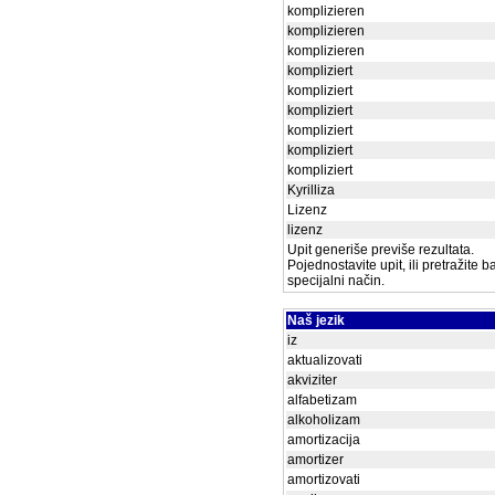
komplizieren
komplizieren
komplizieren
kompliziert
kompliziert
kompliziert
kompliziert
kompliziert
kompliziert
Kyrilliza
Lizenz
lizenz
Upit generiše previše rezultata.
Pojednostavite upit, ili pretražite 
specijalni način.
Naš jezik
iz
aktualizovati
akviziter
alfabetizam
alkoholizam
amortizacija
amortizer
amortizovati