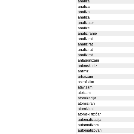
analiza
analiza
analiza
analiza
analizator
analize
analiziranje
analizirati
analizirati
analizirati
analizirati
antagonizam
antenski niz
antifriz
arhaizam
astrofizika
atavizam
ateizam
atomizacija
atomiziran
atomizirati
atomski fizičar
automatizacija
automatizam
automatizovan