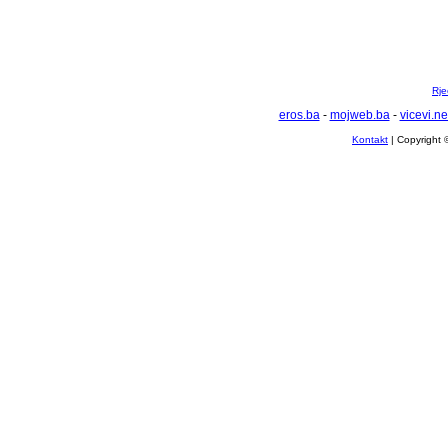
Rje
eros.ba
-
mojweb.ba
-
vicevi.ne
Kontakt
| Copyright