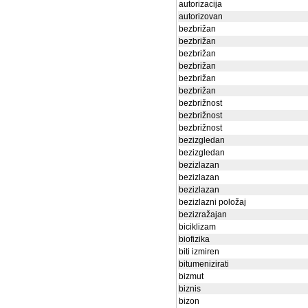
autorizacija
autorizovan
bezbrižan
bezbrižan
bezbrižan
bezbrižan
bezbrižan
bezbrižan
bezbrižnost
bezbrižnost
bezbrižnost
bezizgledan
bezizgledan
bezizlazan
bezizlazan
bezizlazan
bezizlazni položaj
bezizražajan
biciklizam
biofizika
biti izmiren
bitumenizirati
bizmut
biznis
bizon