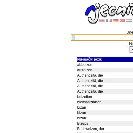
Unes
Njemački jezik
abbeizen
aufreizen
Authentizitä, die
Authentizitä, die
Authentizitä, die
Authentizitä, die
beizeiten
biomedizinisch
bizarr
bizarr
bizarr
Bizeps
Buchweizen, der