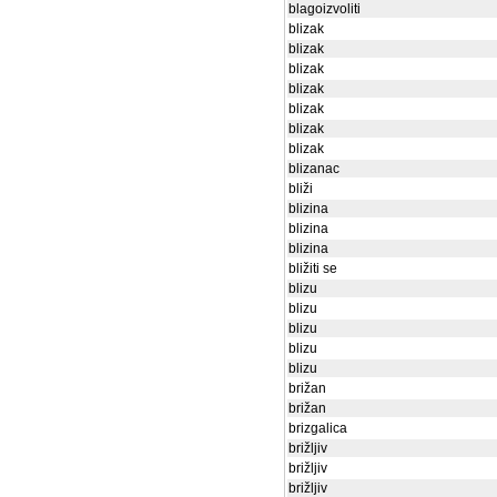
blagoizvoliti
blizak
blizak
blizak
blizak
blizak
blizak
blizak
blizanac
bliži
blizina
blizina
blizina
bližiti se
blizu
blizu
blizu
blizu
blizu
brižan
brižan
brizgalica
brižljiv
brižljiv
brižljiv