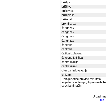
brižljiv
brižljivo
brižljivost
brižljivost
brižnost
brojni izraz
čangrizav
čangrizav
čangrizav
čangrizav
čankoliz
čankoliz
čašica izolatora
čekovna knjižica
centralizacija
centralizirati
cijev za izduvavanje
cinizam
Upit generiše previše rezultata.
Pojednostavite upit, ili pretražite 
specijalni način.
U bazi ima
|
niz
|