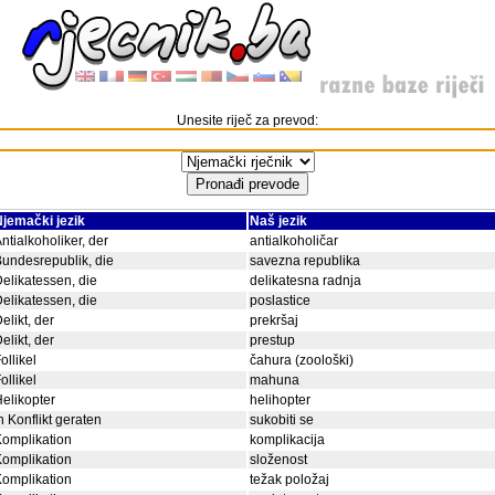
Unesite riječ za prevod:
jemački jezik
Naš jezik
ntialkoholiker, der
antialkoholičar
undesrepublik, die
savezna republika
elikatessen, die
delikatesna radnja
elikatessen, die
poslastice
elikt, der
prekršaj
elikt, der
prestup
ollikel
čahura (zoološki)
ollikel
mahuna
elikopter
helihopter
n Konflikt geraten
sukobiti se
omplikation
komplikacija
omplikation
složenost
omplikation
težak položaj