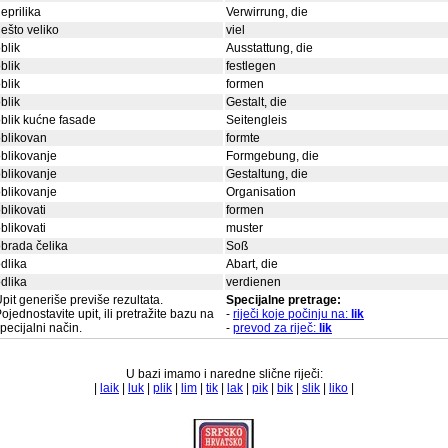
eprilika
Verwirrung, die
ešto veliko
viel
blik
Ausstattung, die
blik
festlegen
blik
formen
blik
Gestalt, die
blik kućne fasade
Seitengleis
blikovan
formte
blikovanje
Formgebung, die
blikovanje
Gestaltung, die
blikovanje
Organisation
blikovati
formen
blikovati
muster
brada čelika
Soß
dlika
Abart, die
dlika
verdienen
pit generiše previše rezultata.
Specijalne pretrage:
ojednostavite upit, ili pretražite bazu na
-
riječi koje počinju na:
lik
pecijalni način.
-
prevod za riječ:
lik
U bazi imamo i naredne slične riječi:
|
laik
|
luk
|
plik
|
lim
|
tik
|
lak
|
pik
|
bik
|
slik
|
liko
|