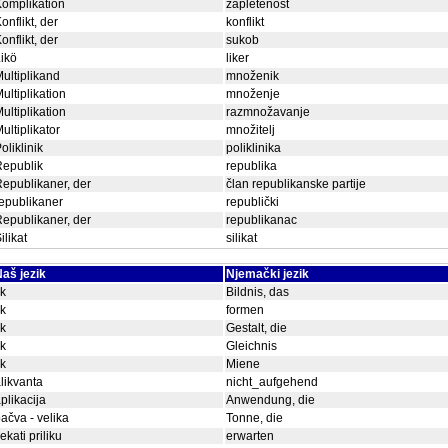
omplikation
zapletenost
onflikt, der
konflikt
onflikt, der
sukob
ikö
liker
ultiplikand
množenik
ultiplikation
množenje
ultiplikation
razmnožavanje
ultiplikator
množitelj
oliklinik
poliklinika
Republik
republika
epublikaner, der
član republikanske partije
epublikaner
republički
epublikaner, der
republikanac
ilikat
silikat
aš jezik
Njemački jezik
ik
Bildnis, das
ik
formen
ik
Gestalt, die
ik
Gleichnis
ik
Miene
likvanta
nicht_aufgehend
plikacija
Anwendung, die
ačva - velika
Tonne, die
ekati priliku
erwarten