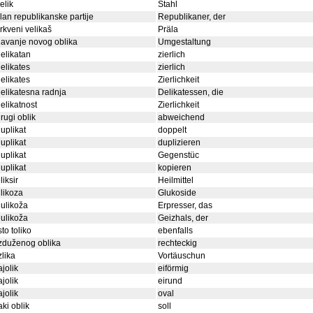
elik
Stahl
lan republikanske partije
Republikaner, der
rkveni velikaš
Präla
avanje novog oblika
Umgestaltung
elikatan
zierlich
elikates
zierlich
elikates
Zierlichkeit
elikatesna radnja
Delikatessen, die
elikatnost
Zierlichkeit
rugi oblik
abweichend
uplikat
doppelt
uplikat
duplizieren
uplikat
Gegenstüc
uplikat
kopieren
liksir
Heilmittel
likoza
Glukoside
ulikoža
Erpresser, das
ulikoža
Geizhals, der
sto toliko
ebenfalls
zduženog oblika
rechteckig
zlika
Vortäuschun
ajolik
eiförmig
ajolik
eirund
ajolik
oval
aki oblik
soll