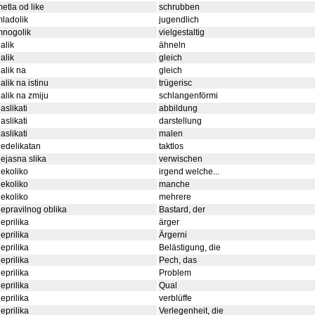
etla od like
schrubben
ladolik
jugendlich
mnogolik
vielgestaltig
alik
ähneln
alik
gleich
alik na
gleich
alik na istinu
trügerisc
alik na zmiju
schlangenförmi
aslikati
abbildung
aslikati
darstellung
aslikati
malen
edelikatan
taktlos
ejasna slika
verwischen
ekoliko
irgend welche...
ekoliko
manche
ekoliko
mehrere
epravilnog oblika
Bastard, der
eprilika
ärger
eprilika
Ärgerni
eprilika
Belästigung, die
eprilika
Pech, das
eprilika
Problem
eprilika
Qual
eprilika
verblüffe
eprilika
Verlegenheit, die