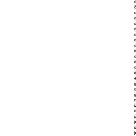
č
č
c
d
d
d
d
d
d
d
d
d
d
d
e
g
g
g
i
i
i
j
j
j
j