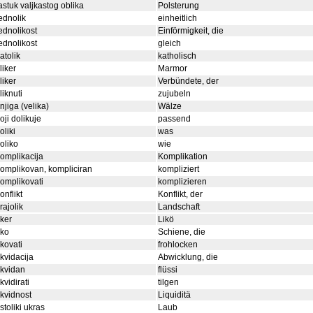
astuk valjkastog oblika
Polsterung
ednolik
einheitlich
ednolikost
Einförmigkeit, die
ednolikost
gleich
atolik
katholisch
liker
Marmor
liker
Verbündete, der
liknuti
zujubeln
njiga (velika)
Wälze
oji dolikuje
passend
oliki
was
oliko
wie
omplikacija
Komplikation
omplikovan, kompliciran
kompliziert
omplikovati
komplizieren
onflikt
Konflikt, der
rajolik
Landschaft
iker
Likö
iko
Schiene, die
ikovati
frohlocken
ikvidacija
Abwicklung, die
ikvidan
flüssi
ikvidirati
tilgen
ikvidnost
Liquiditä
istoliki ukras
Laub