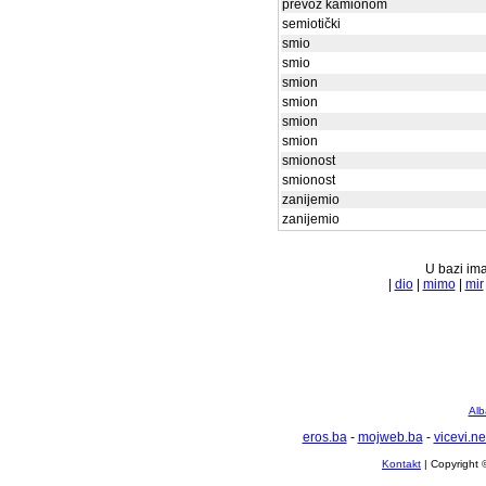
prevoz kamionom
semiotički
smio
smio
smion
smion
smion
smion
smionost
smionost
zanijemio
zanijemio
U bazi ima
|
dio
|
mimo
|
mir
Alb
eros.ba
-
mojweb.ba
-
vicevi.ne
Kontakt
| Copyright