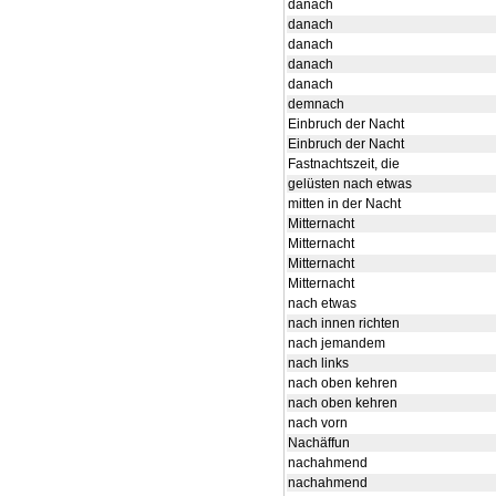
danach
danach
danach
danach
danach
demnach
Einbruch der Nacht
Einbruch der Nacht
Fastnachtszeit, die
gelüsten nach etwas
mitten in der Nacht
Mitternacht
Mitternacht
Mitternacht
Mitternacht
nach etwas
nach innen richten
nach jemandem
nach links
nach oben kehren
nach oben kehren
nach vorn
Nachäffun
nachahmend
nachahmend