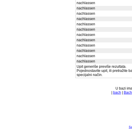
nachlassen
nachlassen
nachlassen
nachlassen
nachlassen
nachlassen
nachlassen
nachlassen
nachlassen
nachlassen
nachlassen
nachlassen
Upit generiše previše rezultata.
Pojednostavite upit, ili pretražite 
specijalni način.
U bazi ima
|
bach
|
Bach
Sa