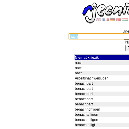
Unes
Njemački jezik
nach
nach
nach
Arbeitsnachweis, der
benachbart
benachbart
benachbart
benachbart
benachbart
benachrichtigen
benachteiligen
benachteiligen
benachteiligt