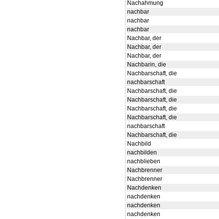
Nachahmung
nachbar
nachbar
nachbar
Nachbar, der
Nachbar, der
Nachbar, der
Nachbarin, die
Nachbarschaft, die
nachbarschaft
Nachbarschaft, die
Nachbarschaft, die
Nachbarschaft, die
Nachbarschaft, die
nachbarschaft
Nachbarschaft, die
Nachbild
nachbilden
nachblieben
Nachbrenner
Nachbrenner
Nachdenken
nachdenken
nachdenken
nachdenken