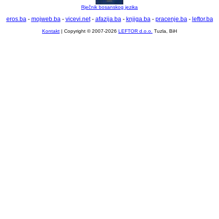
Rječnik bosanskog jezika
eros.ba
-
mojweb.ba
-
vicevi.net
-
afazija.ba
-
knjiga.ba
-
pracenje.ba
-
leftor.ba
Kontakt
| Copyright © 2007-2026
LEFTOR d.o.o.
Tuzla, BiH