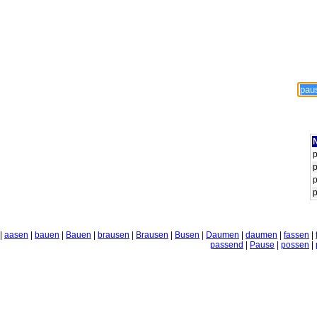
N
|
aasen
|
bauen
|
Bauen
|
brausen
|
Brausen
|
Busen
|
Daumen
|
daumen
|
fassen
|
passend
|
Pause
|
possen
|