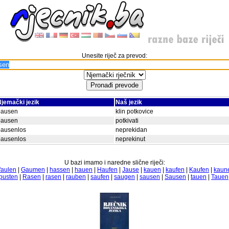
Unesite riječ za prevod:
jemački jezik
Naš jezik
pausen
klin potkovice
pausen
potkivati
pausenlos
neprekidan
pausenlos
neprekinut
U bazi imamo i naredne slične riječi:
faulen
|
Gaumen
|
hassen
|
hauen
|
Haufen
|
Jause
|
kauen
|
kaufen
|
Kaufen
|
kaun
pusten
|
Rasen
|
rasen
|
rauben
|
saufen
|
saugen
|
sausen
|
Sausen
|
tauen
|
Tauen