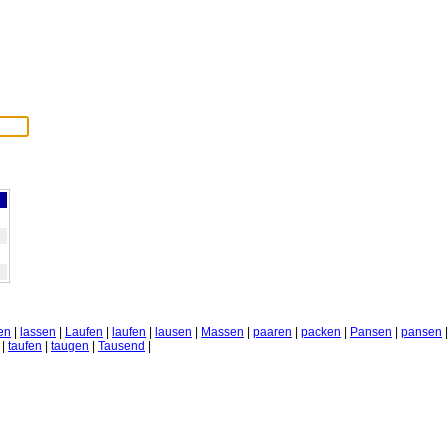
en
|
lassen
|
Laufen
|
laufen
|
lausen
|
Massen
|
paaren
|
packen
|
Pansen
|
pansen
|
|
taufen
|
taugen
|
Tausend
|