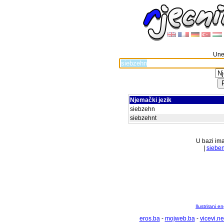
Unes
Njemački jezik
siebzehn
siebzehnt
U bazi ima
|
siebe
Ilustrirani 
eros.ba
-
mojweb.ba
-
vicevi.ne