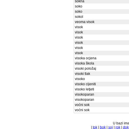
sokna
soko
soko
sokol
veoma visok
visok
visok
visok
visok
visok
visok
visoka ocjena
visoka škola
visoki položaj
visoki tlak
visoko
visoko cijeniti
visoko letjeti
visokoparan
visokoparan
voćni sok
voćni sok
U bazi ima
|
tok
|
bok
|
soj
|
rok
|
dok