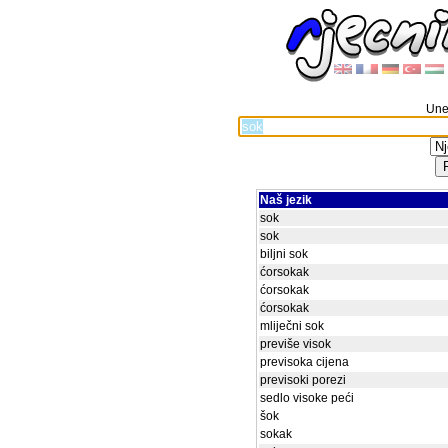
Unes
Naš jezik
sok
sok
biljni sok
ćorsokak
ćorsokak
ćorsokak
mliječni sok
previše visok
previsoka cijena
previsoki porezi
sedlo visoke peći
šok
sokak