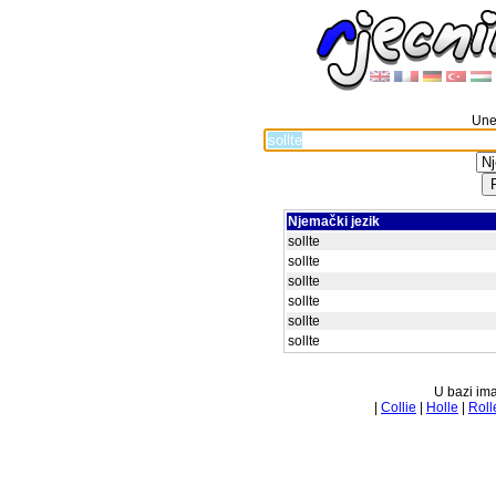
Unes
Njemački jezik
sollte
sollte
sollte
sollte
sollte
sollte
U bazi ima
|
Collie
|
Holle
|
Roll