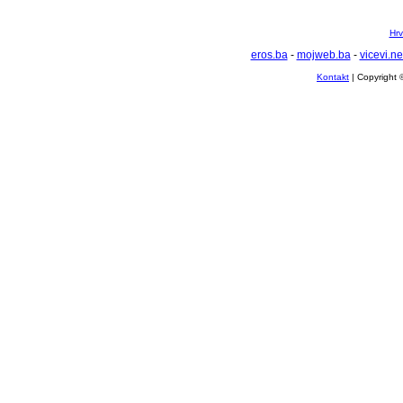
Hrv
eros.ba
-
mojweb.ba
-
vicevi.ne
Kontakt
| Copyright