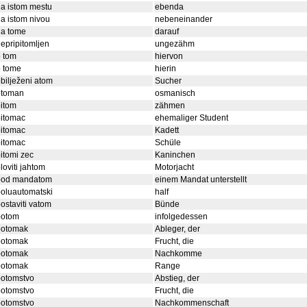
a istom mestu
ebenda
a istom nivou
nebeneinander
na tome
darauf
epripitomljen
ungezähm
 tom
hiervon
o tome
hierin
bilježeni atom
Sucher
otoman
osmanisch
itom
zähmen
pitomac
ehemaliger Student
pitomac
Kadett
pitomac
Schüle
itomi zec
Kaninchen
loviti jahtom
Motorjacht
pod mandatom
einem Mandat unterstellt
oluautomatski
half
ostaviti vatom
Bünde
potom
infolgedessen
potomak
Ableger, der
potomak
Frucht, die
potomak
Nachkomme
potomak
Range
potomstvo
Abstieg, der
potomstvo
Frucht, die
potomstvo
Nachkommenschaft