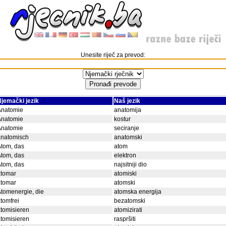
Unesite riječ za prevod:
jemački jezik
Naš jezik
Anatomie
anatomija
Anatomie
kostur
Anatomie
seciranje
anatomisch
anatomski
tom, das
atom
tom, das
elektron
tom, das
najsitniji dio
atomar
atomiski
atomar
atomski
tomenergie, die
atomska energija
tomfrei
bezatomski
tomisieren
atomizirati
tomisieren
raspršiti