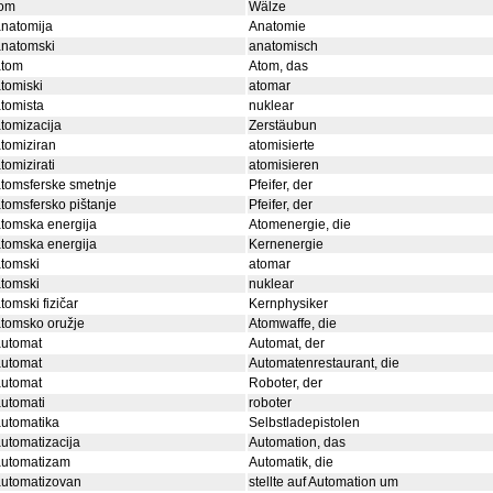
tom
Wälze
natomija
Anatomie
anatomski
anatomisch
atom
Atom, das
tomiski
atomar
tomista
nuklear
tomizacija
Zerstäubun
tomiziran
atomisierte
tomizirati
atomisieren
tomsferske smetnje
Pfeifer, der
tomsfersko pištanje
Pfeifer, der
tomska energija
Atomenergie, die
tomska energija
Kernenergie
tomski
atomar
tomski
nuklear
tomski fizičar
Kernphysiker
tomsko oružje
Atomwaffe, die
automat
Automat, der
automat
Automatenrestaurant, die
automat
Roboter, der
utomati
roboter
utomatika
Selbstladepistolen
utomatizacija
Automation, das
automatizam
Automatik, die
automatizovan
stellte auf Automation um