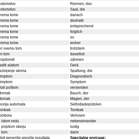
potomstvo
Rennen, das
potomstvo
Saat, die
prema tome
danach
prema tome
deshalb
prema tome
entsprechend
prema tome
folglich
prema tome
so
prema tome
woher
ri svemu tom
trotzdem
ri tom
daselbst
ripitomiti
zähmen
aditi alatom
Gerä
azbijanje atoma
Spaltung, die
simptom
Diagnostisch
simptom
Symptom
lati poštom
versenden
stomak
Bauch, der
stomak
Magen, der
eorija automata
Selbstladepistolen
tombak
Tombak
tombola
Verlosen
 istom redu
nebeneinander
 pripitom stanju
lustig
 tom
darin
pit generiše previše rezultata.
Specijalne pretrage: