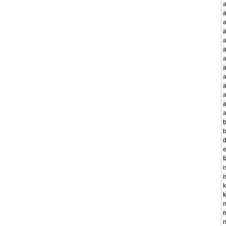
a
a
a
a
a
a
a
a
a
a
a
a
b
d
e
i
i
k
k
n