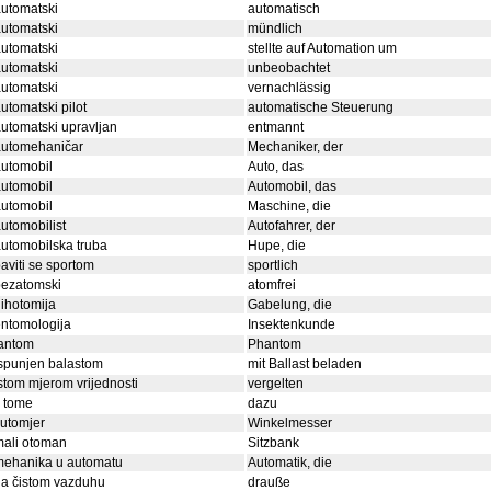
utomatski
automatisch
utomatski
mündlich
utomatski
stellte auf Automation um
utomatski
unbeobachtet
utomatski
vernachlässig
utomatski pilot
automatische Steuerung
utomatski upravljan
entmannt
automehaničar
Mechaniker, der
utomobil
Auto, das
utomobil
Automobil, das
utomobil
Maschine, die
utomobilist
Autofahrer, der
utomobilska truba
Hupe, die
aviti se sportom
sportlich
bezatomski
atomfrei
ihotomija
Gabelung, die
ntomologija
Insektenkunde
fantom
Phantom
spunjen balastom
mit Ballast beladen
stom mjerom vrijednosti
vergelten
 tome
dazu
utomjer
Winkelmesser
mali otoman
Sitzbank
mehanika u automatu
Automatik, die
a čistom vazduhu
drauße