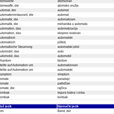
tomisierte
atomiziran
tomwaffe, die
atomsko oružje
utomat, der
automat
utomatenrestaurant, die
automat
utomatik, die
automatizam
utomatik, die
mehanika u automatu
utomation, das
automatizacija
utomation, das
ekspres restoran
utomatisch
automatski
utomatisch
pištolj
automatische Steuerung
automatski pilot
utomobil, das
auto
utomobil, das
automobil
Phantom
fantom
tellte auf Automation um
automatizovan
tellte auf Automation um
automatski
Symptom
simptom
Tomate
paradajz
Tomate
patlidžan
omate, die
rajčica
Tombak
legura bakra i cinka
Tombak
tombak
aš jezik
Njemački jezik
tom
Band, der