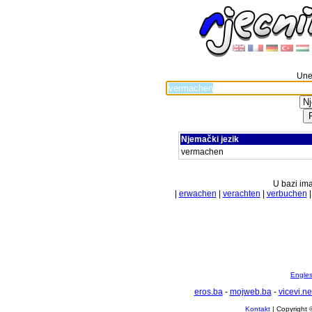
Unes
Njemački jezik
vermachen
U bazi ima
|
erwachen
|
verachten
|
verbuchen
Englesk
eros.ba
-
mojweb.ba
-
vicevi.ne
Kontakt
| Copyright