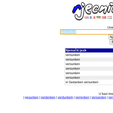
Unes
Njemački jezik
versunken
versunken
versunken
versunken
versunken
versunken
in Gedanken versunken
U bazi ima
|
gesunken
|
verdenken
|
verdunkeln
|
verrenken
|
versanden
|
ve