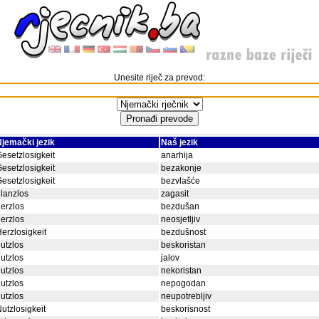
Unesite riječ za prevod:
jemački jezik
Naš jezik
esetzlosigkeit
anarhija
esetzlosigkeit
bezakonje
esetzlosigkeit
bezvlašće
lanzlos
zagasit
erzlos
bezdušan
erzlos
neosjetljiv
erzlosigkeit
bezdušnost
utzlos
beskoristan
utzlos
jalov
utzlos
nekoristan
utzlos
nepogodan
utzlos
neupotrebljiv
utzlosigkeit
beskorisnost