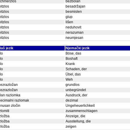
schmerzlos
bezbolan
itzlos
besadržajan
itzlos
besmislen
itzlos
glup
itzlos
lišen
itzlos
neduhovit
itzlos
nerazuman
itzlos
neumjesan
aš jezik
Njemački jezik
lo
Böse, das
lo
Boshaft
lo
Krank
lo
Schaden, der
lo
Übel, das
lo
Weh
bezrazložan
grundlos
bezrazložan
unbegründet
lan razlomka
Ausdruck, der
ecimalni razlomak
dezimal
nusan zločin
Ungeheuerlichkeit
zlomiti
zusammenschlagen
zložba
Anzeige, die
zložba
Ausstellung, die
zložba
zeigen