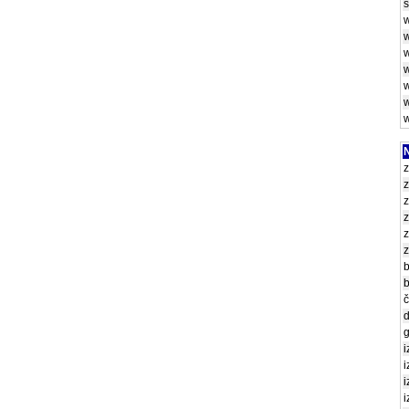
w
w
w
w
w
w
w
N
z
z
z
z
z
z
č
d
g
i
i
i
i