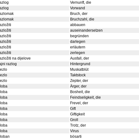
azlog
Vernunft, die
azlog
Vorwand
razlomak
Bruch, der
razlomak
Bruchzahl, die
azložiti
abbauen
azložiti
auseinandersetzen
azložiti
begründen
azložiti
darlegen
azložiti
erläutern
azložiti
zerlegen
azložiti na dijelove
Ausfall, der
ajni razlog
Hintergrund
ezlo
Muskatblüt
ezlo
Taktstock
ezlo
Zepter, der
loba
Ärger, der
loba
Bosheit, die
loba
Feindseligkeit, die
loba
Frevel, der
loba
Gift
loba
Giftigkeit
loba
Groll
loba
Trotz, der
loba
Virus
zloban
bösarti