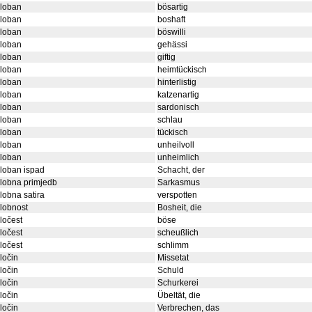
zloban
bösartig
zloban
boshaft
zloban
böswilli
zloban
gehässi
zloban
giftig
zloban
heimtückisch
zloban
hinterlistig
zloban
katzenartig
zloban
sardonisch
zloban
schlau
zloban
tückisch
zloban
unheilvoll
zloban
unheimlich
loban ispad
Schacht, der
lobna primjedb
Sarkasmus
lobna satira
verspotten
lobnost
Bosheit, die
ločest
böse
ločest
scheußlich
ločest
schlimm
ločin
Missetat
ločin
Schuld
ločin
Schurkerei
ločin
Übeltät, die
ločin
Verbrechen, das