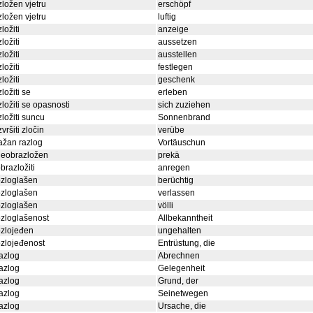
zložen vjetru
erschöpf
zložen vjetru
luftig
zložiti
anzeige
zložiti
aussetzen
zložiti
ausstellen
zložiti
festlegen
zložiti
geschenk
zložiti se
erleben
zložiti se opasnosti
sich zuziehen
zložiti suncu
Sonnenbrand
zvršiti zločin
verübe
ažan razlog
Vortäuschun
neobrazložen
prekä
brazložiti
anregen
zloglašen
berüchtig
zloglašen
verlassen
zloglašen
völli
zloglašenost
Allbekanntheit
zlojeđen
ungehalten
zlojeđenost
Entrüstung, die
azlog
Abrechnen
azlog
Gelegenheit
azlog
Grund, der
azlog
Seinetwegen
azlog
Ursache, die