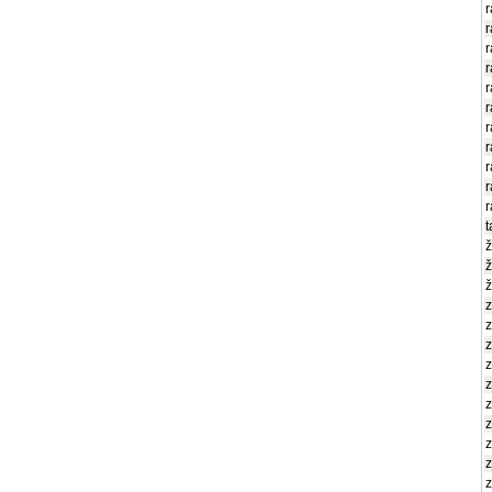
r
r
r
r
r
r
r
r
r
t
ž
ž
ž
z
z
z
z
z
z
z
z
z