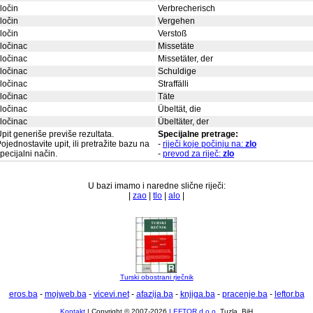
ločin
Verbrecherisch
ločin
Vergehen
ločin
Verstoß
ločinac
Missetäte
ločinac
Missetäter, der
ločinac
Schuldige
ločinac
Straffälli
ločinac
Täte
ločinac
Übeltät, die
ločinac
Übeltäter, der
pit generiše previše rezultata.
Specijalne pretrage:
ojednostavite upit, ili pretražite bazu na
-
riječi koje počinju na:
zlo
pecijalni način.
-
prevod za riječ:
zlo
U bazi imamo i naredne slične riječi:
|
zao
|
tlo
|
alo
|
Turski obostrani rječnik
eros.ba
-
mojweb.ba
-
vicevi.net
-
afazija.ba
-
knjiga.ba
-
pracenje.ba
-
leftor.ba
Kontakt
| Copyright © 2007-2026
LEFTOR d.o.o.
Tuzla, BiH