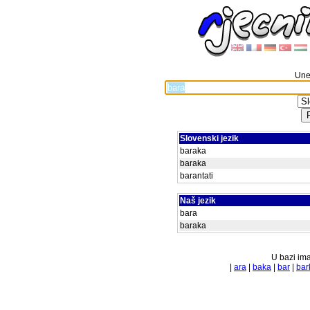
Unes
Slovenski jezik
baraka
baraka
barantati
Naš jezik
bara
baraka
U bazi ima
|
ara
|
baka
|
bar
|
bar