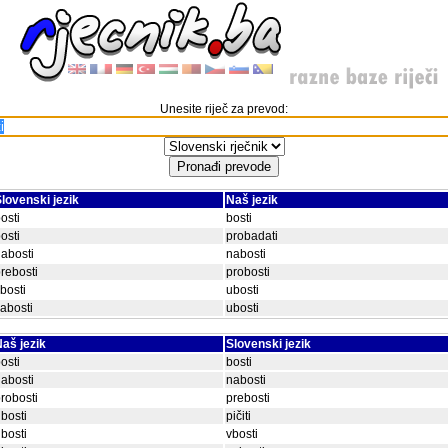
Unesite riječ za prevod:
lovenski jezik
Naš jezik
osti
bosti
osti
probadati
abosti
nabosti
rebosti
probosti
bosti
ubosti
abosti
ubosti
aš jezik
Slovenski jezik
osti
bosti
abosti
nabosti
robosti
prebosti
bosti
pičiti
bosti
vbosti