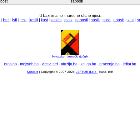
bosti
zabosti
U bazi imamo i naredne slične riječi:
i
|
briti
|
isti
|
jesti
|
kositi
|
kost
|
kostim
|
most
|
nabosti
|
nositi
|
pasti
|
ubosti
|
sesti
|
s
Hrvatsko njemački rječnik
eros.ba
-
mojweb.ba
-
vicevi.net
-
afazija.ba
-
knjiga.ba
-
pracenje.ba
-
leftor.ba
Kontakt
| Copyright © 2007-2026
LEFTOR d.o.o.
Tuzla, BiH