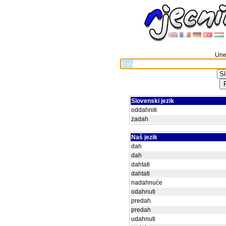
Unes
Slovenski jezik
oddahniti
zadah
Naš jezik
dah
dah
dahtati
dahtati
nadahnuće
odahnuti
predah
predah
udahnuti