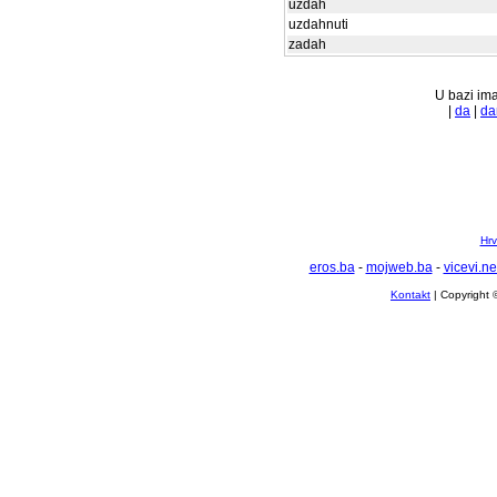
uzdah
uzdahnuti
zadah
U bazi ima
|
da
|
da
Hrv
eros.ba
-
mojweb.ba
-
vicevi.ne
Kontakt
| Copyright