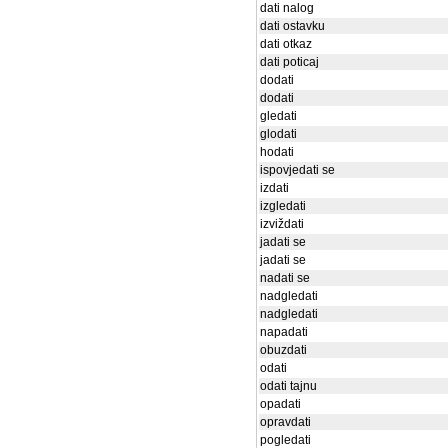
dati nalog
dati ostavku
dati otkaz
dati poticaj
dodati
dodati
gledati
glodati
hodati
ispovjedati se
izdati
izgledati
izviždati
jadati se
jadati se
nadati se
nadgledati
nadgledati
napadati
obuzdati
odati
odati tajnu
opadati
opravdati
pogledati