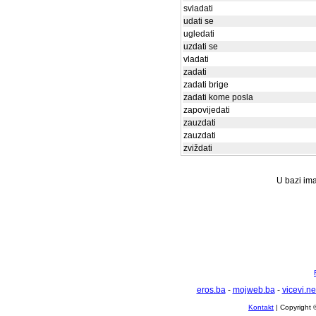
svladati
udati se
ugledati
uzdati se
vladati
zadati
zadati brige
zadati kome posla
zapovijedati
zauzdati
zauzdati
zviždati
U bazi ima
eros.ba
-
mojweb.ba
-
vicevi.ne
Kontakt
| Copyright