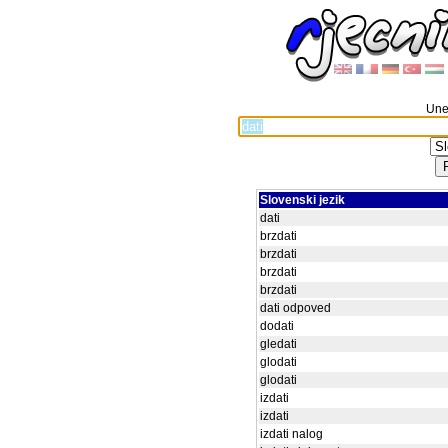
Unes
Slovenski jezik
dati
brzdati
brzdati
brzdati
brzdati
dati odpoved
dodati
gledati
glodati
glodati
izdati
izdati
izdati nalog