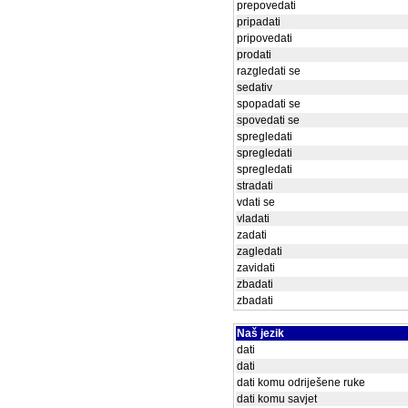
prepovedati
pripadati
pripovedati
prodati
razgledati se
sedativ
spopadati se
spovedati se
spregledati
spregledati
spregledati
stradati
vdati se
vladati
zadati
zagledati
zavidati
zbadati
zbadati
Naš jezik
dati
dati
dati komu odriješene ruke
dati komu savjet