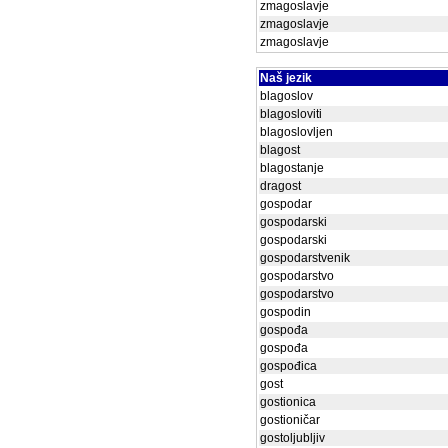
zmagoslavje
zmagoslavje
zmagoslavje
Naš jezik
blagoslov
blagosloviti
blagoslovljen
blagost
blagostanje
dragost
gospodar
gospodarski
gospodarski
gospodarstvenik
gospodarstvo
gospodarstvo
gospodin
gospođa
gospođa
gospođica
gost
gostionica
gostioničar
gostoljubljiv