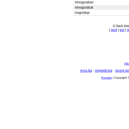
mnogostran
mnogostruk
nogostup
U bazi ima
|
god
|
gol
|
g
Alb
eros.ba
-
mojweb.ba
-
vicevi.ne
Kontakt
| Copyright