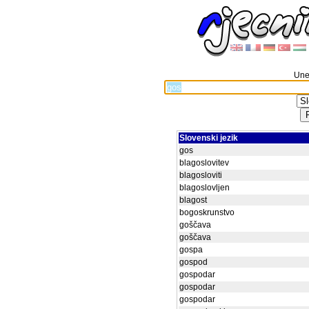
Unes
Slovenski jezik
gos
blagoslovitev
blagosloviti
blagoslovljen
blagost
bogoskrunstvo
goščava
goščava
gospa
gospod
gospodar
gospodar
gospodar