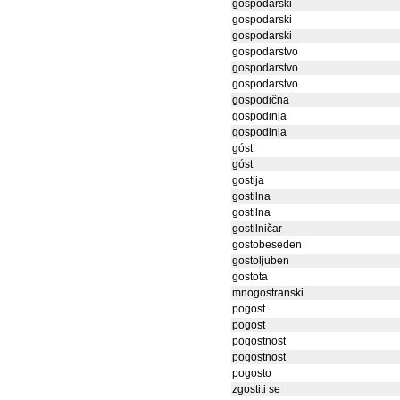
gospodarski
gospodarski
gospodarski
gospodarstvo
gospodarstvo
gospodarstvo
gospodična
gospodinja
gospodinja
góst
góst
gostija
gostilna
gostilna
gostilničar
gostobeseden
gostoljuben
gostota
mnogostranski
pogost
pogost
pogostnost
pogostnost
pogosto
zgostiti se