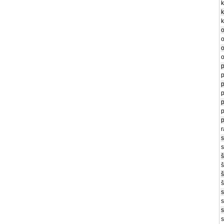
k
k
k
o
o
o
o
p
p
p
p
p
p
p
r
s
s
š
š
š
š
s
s
s
s