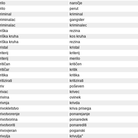
rilo
naročje
rilo
perut
riminal
kriminal
riminalac
gangster
riminalac
kriminalec
riška
rezina
riška kruha
kos kruha
riška kruha
rezina
ristal
kristal
riterij
kriterij
riterij
merilo
ritičan
kritičen
ritičar
kritik
ritika
kritika
ritizirati
kritizirati
riv
poševen
rivac
krivec
rivina
ovinek
rivnja
krivda
rivokletstvo
kriva prisega
rivotvorenje
ponarejanje
rivotvorina
ponaredek
rivotvoriti
ponarediti
rivovjeran
poganski
rivulja
krivulja"