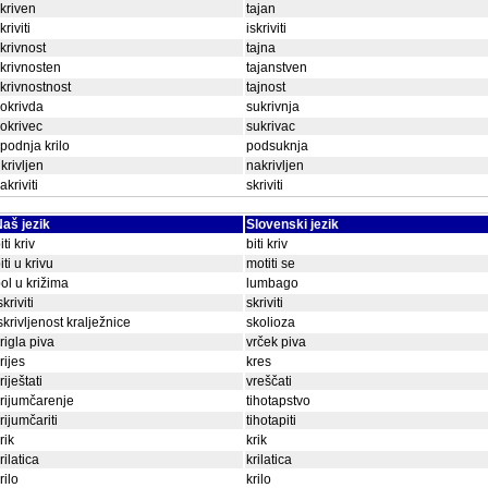
kriven
tajan
kriviti
iskriviti
krivnost
tajna
krivnosten
tajanstven
krivnostnost
tajnost
okrivda
sukrivnja
okrivec
sukrivac
podnja krilo
podsuknja
krivljen
nakrivljen
akriviti
skriviti
aš jezik
Slovenski jezik
iti kriv
biti kriv
iti u krivu
motiti se
ol u križima
lumbago
skriviti
skriviti
skrivljenost kralježnice
skolioza
rigla piva
vrček piva
rijes
kres
riještati
vreščati
rijumčarenje
tihotapstvo
rijumčariti
tihotapiti
rik
krik
rilatica
krilatica
rilo
krilo