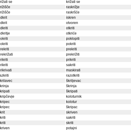
rižati se
križati se
rižišče
raskrižje
rižišče
raskršće
dkrit
iskren
dkrit
otvoren
dkriti
otkriti
dkritje
otkriće
okriti
poklopiti
okriti
pokriti
rekriti
prekriti
rekrižati
prekrižiti
rikriti
prikriti
rikriti
sakriti
rikrivati
maskirati
azkriti
razotkriti
krilavec
škriljevac
krinja
škrinja
kripati
škripati
kripčevje
koloturnik
kripec
kolotur
kripec
škripac
krit
skriven
kriti
sakriti
kriti
skriti
kriven
potajni