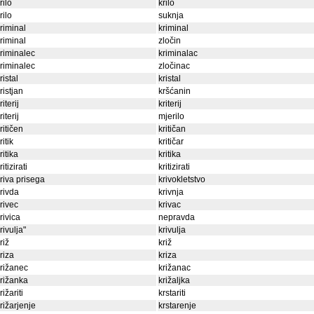
rilo
krilo
rilo
suknja
riminal
kriminal
riminal
zločin
riminalec
kriminalac
riminalec
zločinac
ristal
kristal
ristjan
kršćanin
riterij
kriterij
riterij
mjerilo
ritičen
kritičan
ritik
kritičar
ritika
kritika
ritizirati
kritizirati
riva prisega
krivokletstvo
rivda
krivnja
rivec
krivac
rivica
nepravda
rivulja"
krivulja
riž
križ
riza
kriza
rižanec
križanac
rižanka
križaljka
rižariti
krstariti
rižarjenje
krstarenje