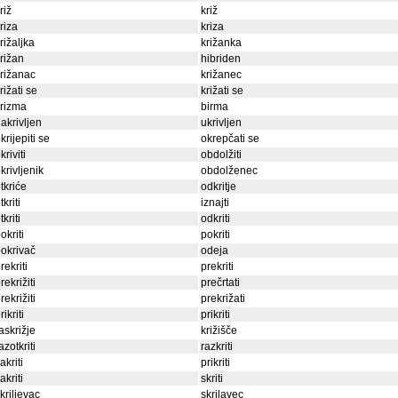
riž
križ
riza
kriza
rižaljka
križanka
rižan
hibriden
rižanac
križanec
rižati se
križati se
rizma
birma
akrivljen
ukrivljen
krijepiti se
okrepčati se
kriviti
obdolžiti
krivljenik
obdolženec
tkriće
odkritje
tkriti
iznajti
tkriti
odkriti
okriti
pokriti
okrivač
odeja
rekriti
prekriti
rekrižiti
prečrtati
rekrižiti
prekrižati
rikriti
prikriti
askrižje
križišče
azotkriti
razkriti
akriti
prikriti
akriti
skriti
kriljevac
skrilavec