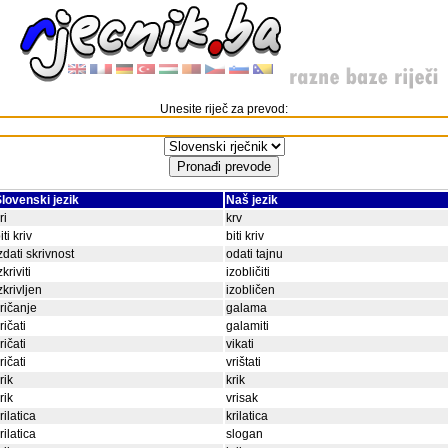
Unesite riječ za prevod:
lovenski jezik
Naš jezik
ri
krv
iti kriv
biti kriv
zdati skrivnost
odati tajnu
zkriviti
izobličiti
zkrivljen
izobličen
ričanje
galama
ričati
galamiti
ričati
vikati
ričati
vrištati
rik
krik
rik
vrisak
rilatica
krilatica
rilatica
slogan