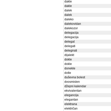
dakle
dakle
dalek
dalek
daleko
dalekovidan
dalekozor
delegacija
delegacija
delegat
delegati
delegirati
dijalekt
dokle
dokle
donekle
dotle
duševna bolest
dvosmislen
džepni kalendar
ekvivalentan
elegancija
elegantan
elektrana
električan