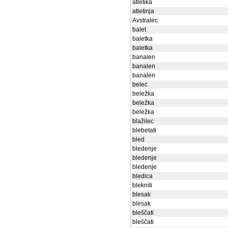
atletika
atletinja
Avstralec
balet
baletka
baletka
banalen
banalen
banalen
belec
beležka
beležka
beležka
blažilec
blebetati
bled
bledenje
bledenje
bledenje
bledica
blekniti
blesak
blesak
bleščati
bleščati