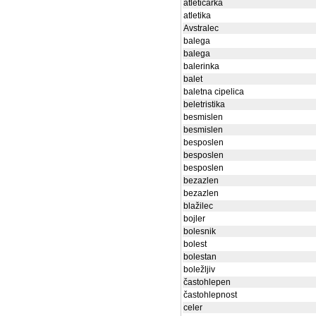
atletičarka
atletika
Avstralec
balega
balega
balerinka
balet
baletna cipelica
beletristika
besmislen
besmislen
besposlen
besposlen
besposlen
bezazlen
bezazlen
blažilec
bojler
bolesnik
bolest
bolestan
boležljiv
častohlepen
častohlepnost
celer