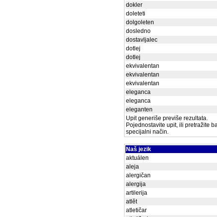
dokler
doleteti
dolgoleten
dosledno
dostavljalec
dotlej
dotlej
ekvivalentan
ekvivalentan
ekvivalentan
eleganca
eleganca
eleganten
Upit generiše previše rezultata.
Pojednostavite upit, ili pretražite 
specijalni način.
Naš jezik
aktuálen
aleja
alergičan
alergija
artilerija
atlět
atletičar