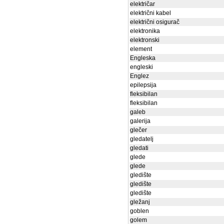
električar
električni kabel
električni osigurač
elektronika
elektronski
element
Engleska
engleski
Englez
epilepsija
fleksibilan
fleksibilan
galeb
galerija
glečer
gledatelj
gledati
glede
glede
gledište
gledište
gledište
gležanj
goblen
golem