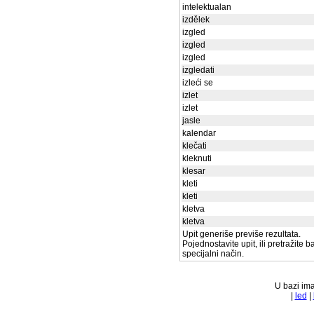
intelektualan
izdělek
izgled
izgled
izgled
izgledati
izleći se
izlet
izlet
jasle
kalendar
klečati
kleknuti
klesar
kleti
kleti
kletva
kletva
Upit generiše previše rezultata.
Pojednostavite upit, ili pretražite 
specijalni način.
U bazi ima
|
led
|