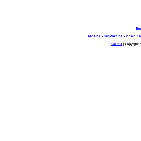
Eng
eros.ba
-
mojweb.ba
-
vicevi.ne
Kontakt
| Copyright