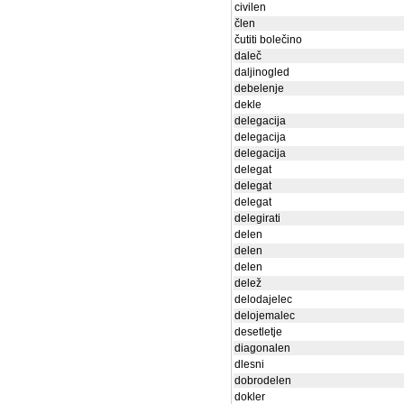
civilen
člen
čutiti bolečino
daleč
daljinogled
debelenje
dekle
delegacija
delegacija
delegacija
delegat
delegat
delegat
delegirati
delen
delen
delen
delež
delodajelec
delojemalec
desetletje
diagonalen
dlesni
dobrodelen
dokler