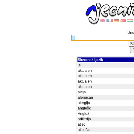
Unes
Slovenski jezik
le
aktualen
aktualen
aktualen
aktualen
aleja
alergičan
alergija
angleški
Anglež
artilerija
atlet
atletičar