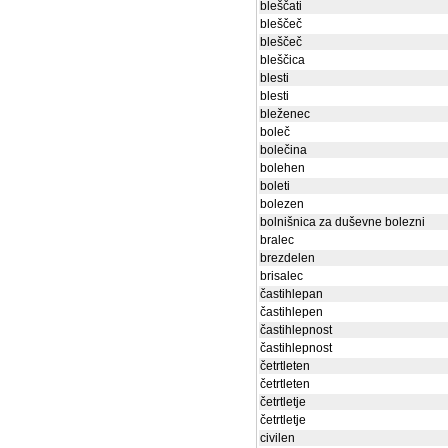
bleščati
bleščeč
bleščeč
bleščica
blesti
blesti
bleženec
boleč
bolečina
bolehen
boleti
bolezen
bolnišnica za duševne bolezni
bralec
brezdelen
brisalec
častihlepan
častihlepen
častihlepnost
častihlepnost
četrtleten
četrtleten
četrtletje
četrtletje
civilen