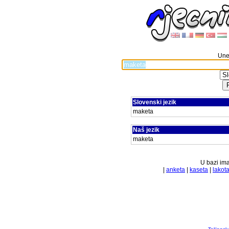
Unes
Slovenski jezik
maketa
Naš jezik
maketa
U bazi ima
|
anketa
|
kaseta
|
lakot