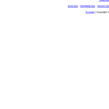
Talijansk
eros.ba
-
mojweb.ba
-
vicevi.ne
Kontakt
| Copyright