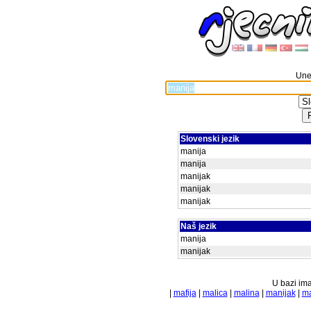
Unes
Slovenski jezik
manija
manija
manijak
manijak
manijak
Naš jezik
manija
manijak
U bazi ima
|
mafija
|
malica
|
malina
|
manijak
|
ma