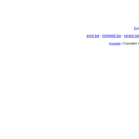
Eng
eros.ba
-
mojweb.ba
-
vicevi.ne
Kontakt
| Copyright