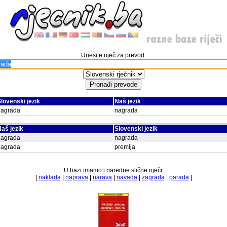
Unesite riječ za prevod:
lovenski jezik
Naš jezik
nagrada
nagrada
aš jezik
Slovenski jezik
nagrada
nagrada
nagrada
premija
U bazi imamo i naredne slične riječi:
|
naklada
|
naprava
|
narava
|
navada
|
zagrada
|
parada
|