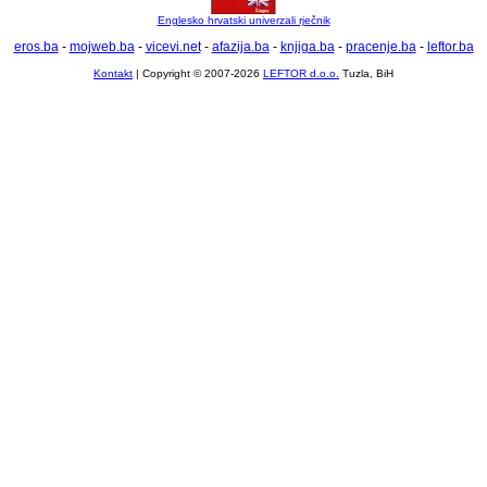
Englesko hrvatski univerzali rječnik
eros.ba
-
mojweb.ba
-
vicevi.net
-
afazija.ba
-
knjiga.ba
-
pracenje.ba
-
leftor.ba
Kontakt
| Copyright © 2007-2026
LEFTOR d.o.o.
Tuzla, BiH