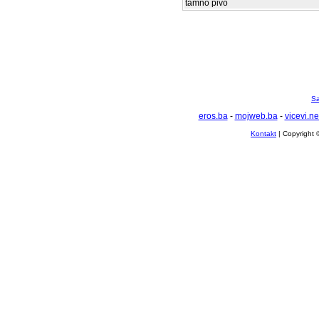
tamno pivo
Sa
eros.ba
-
mojweb.ba
-
vicevi.ne
Kontakt
| Copyright