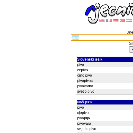
Unes
Slovenski jezik
pivo
cepivo
črno pivo
pivopivec
pivovarna
svetlo pivo
Naš jezik
pivo
cjepivo
pivopija
pivovara
svijetlo pivo