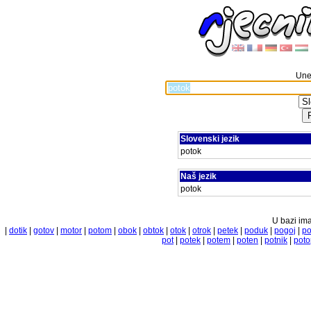
Unes
Slovenski jezik
potok
Naš jezik
potok
U bazi ima
|
dotik
|
gotov
|
motor
|
potom
|
obok
|
obtok
|
otok
|
otrok
|
petek
|
poduk
|
pogoj
|
p
pot
|
potek
|
potem
|
poten
|
potnik
|
poto