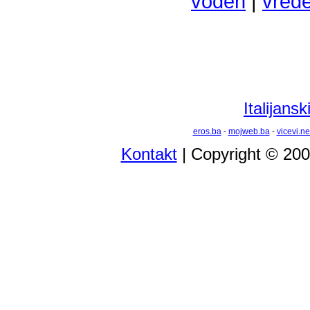
voden
|
vred
Italijansk
eros.ba
-
mojweb.ba
-
vicevi.ne
Kontakt
| Copyright © 20