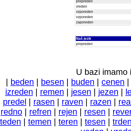
prepreden
vreden
vzporeden
vzporeden
zaporeden
Naš jezik
prepreden
U bazi imamo i 
|
beden
|
besen
|
buden
|
cenen
izreden
|
remen
|
jesen
|
jezen
|
l
predel
|
rasen
|
raven
|
razen
|
rea
redno
|
refren
|
rejen
|
resen
|
reve
teden
|
temen
|
teren
|
tesen
|
trde