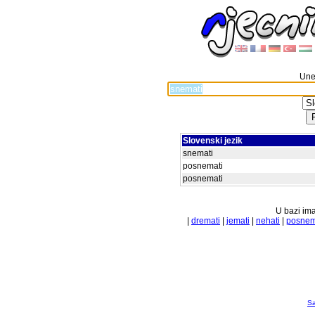
Unes
Slovenski jezik
snemati
posnemati
posnemati
U bazi ima
|
dremati
|
jemati
|
nehati
|
posnem
Sa