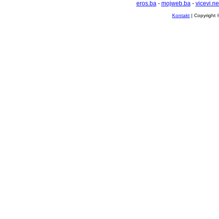
eros.ba
-
mojweb.ba
-
vicevi.ne
Kontakt
| Copyright