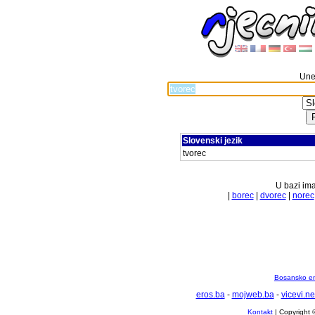
Unes
Slovenski jezik
tvorec
U bazi ima
|
borec
|
dvorec
|
norec
Bosansko en
eros.ba
-
mojweb.ba
-
vicevi.ne
Kontakt
| Copyright