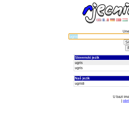
Unes
Slovenski jezik
ugris
ugris
Naš jezik
ugristi
U bazi ima
|
obr