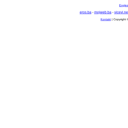
Englesk
eros.ba
-
mojweb.ba
-
vicevi.ne
Kontakt
| Copyright