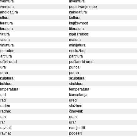
nventura
inventura
nventura
popisivanje robe
andidatura
kanidatura
ultura
kultura
iteratura
književnost
iteratura
literatura
matura
ispit zrelosti
matura
matura
iniatura
minijatura
neuraden
neslužben
artitura
partitura
oštni urad
poštanski ured
pura
purica
puran
puran
kulptura
skulptura
truktura
struktura
emperatura
temperatura
urad
kancelarija
urad
ured
uraden
služben
radnik
činovnik
uran
uran
rar
urar
ravnati
namjestiti
ravnati
podesiti