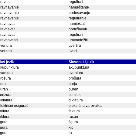
ravnati
regulirati
uravnavanje
namještanje
uravnavanje
podešavanje
uravnavanje
reguliranje
ravnavati
namještati
ravnavati
podešavati
ravnavati
regulirati
ravnovesiti
uravnotežiti
vertura
uvertira
vertura
uvod
aš jezik
Slovenski jezik
akupunktura
akupunktura
vantura
avantura
rošura
brošura
bura
burja
buran
buren
cenzura
cenzus
iktatura
diktatura
lektrični osigurač
električna varovalka
aktura
faktura
aktura
račun
igura
figura
igura
kip
igura
lik