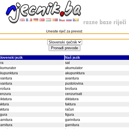
Unesite riječ za prevod:
lovenski jezik
Naš jezik
ra
sat
akumurator
akumulator
akupunktura
akupunktura
vantura
avantura
vantura
pustolovina
rošura
brošura
cenzura
cenzurisati
iktatura
diktatura
aktura
faktura
aktura
račun
igura
figura
arnitura
garinitura
arnitura
garnitura