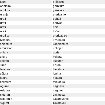
rizura
pričeska
arinitura
garnitura
arnitura
garnitura
uranje
prerivanje
urati
peháti
urati
porivati
urati
riniti
urati
tiščati
urati se
prerivati se
nventura
inventura
anidatura
kandidatura
arburator
uplinjač
ontura
obris
ultura
kultura
ulturan
kulturen
Kuran
Koran
iteratura
literatura
juštura
lupina
matura
matura
inijatura
miniatura
agurati
nagnesti
nesiguran
negotov
siguran
zavarovan
siguranje
zavarovanje
sigurati
zavarovati