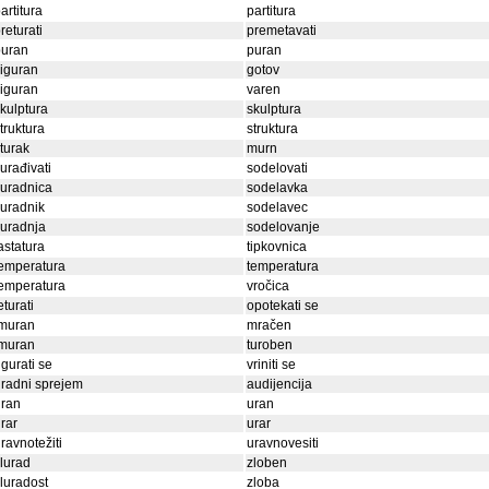
artitura
partitura
returati
premetavati
puran
puran
iguran
gotov
iguran
varen
kulptura
skulptura
truktura
struktura
turak
murn
urađivati
sodelovati
uradnica
sodelavka
uradnik
sodelavec
uradnja
sodelovanje
astatura
tipkovnica
emperatura
temperatura
emperatura
vročica
eturati
opotekati se
tmuran
mračen
tmuran
turoben
gurati se
vriniti se
radni sprejem
audijencija
uran
uran
rar
urar
ravnotežiti
uravnovesiti
lurad
zloben
luradost
zloba