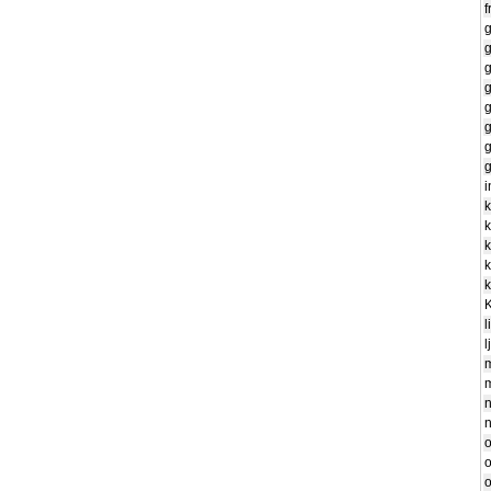
f
g
g
g
g
g
g
g
g
i
k
k
k
k
k
l
l
m
n
o
o
o