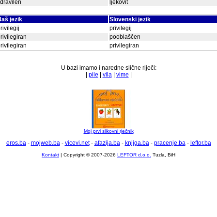
dravilen
ljekovit
aš jezik
Slovenski jezik
rivilegij
privilegij
rivilegiran
pooblaščen
rivilegiran
privilegiran
U bazi imamo i naredne slične riječi:
|
pile
|
vila
|
vime
|
Moj prvi slikovni rječnik
eros.ba
-
mojweb.ba
-
vicevi.net
-
afazija.ba
-
knjiga.ba
-
pracenje.ba
-
leftor.ba
Kontakt
| Copyright © 2007-2026
LEFTOR d.o.o.
Tuzla, BiH