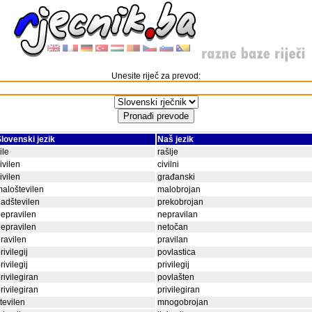
Unesite riječ za prevod:
lovenski jezik
Naš jezik
ile
rašlje
ivilen
civilni
ivilen
građanski
aloštevilen
malobrojan
adštevilen
prekobrojan
epravilen
nepravilan
epravilen
netočan
ravilen
pravilan
rivilegij
povlastica
rivilegij
privilegij
rivilegiran
povlašten
rivilegiran
privilegiran
tevilen
mnogobrojan