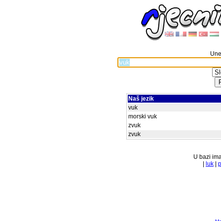
Unes
Naš jezik
vuk
morski vuk
zvuk
zvuk
U bazi ima
|
luk
|