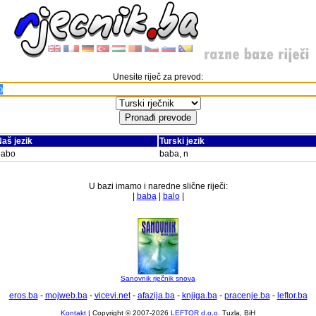
Unesite riječ za prevod:
aš jezik
Turski jezik
babo
baba, n
U bazi imamo i naredne slične riječi:
|
baba
|
balo
|
Sanovnik rječnik snova
eros.ba
-
mojweb.ba
-
vicevi.net
-
afazija.ba
-
knjiga.ba
-
pracenje.ba
-
leftor.ba
Kontakt
| Copyright © 2007-2026
LEFTOR d.o.o.
Tuzla, BiH