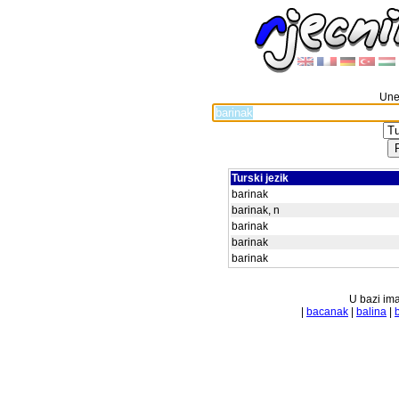
Unes
Turski jezik
barinak
barinak, n
barinak
barinak
barinak
U bazi ima
|
bacanak
|
balina
|