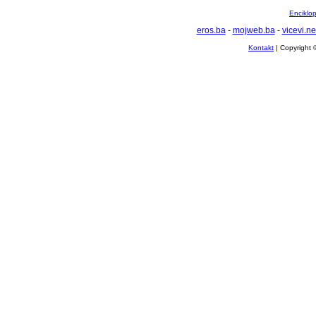
Enciklop
eros.ba
-
mojweb.ba
-
vicevi.ne
Kontakt
| Copyright