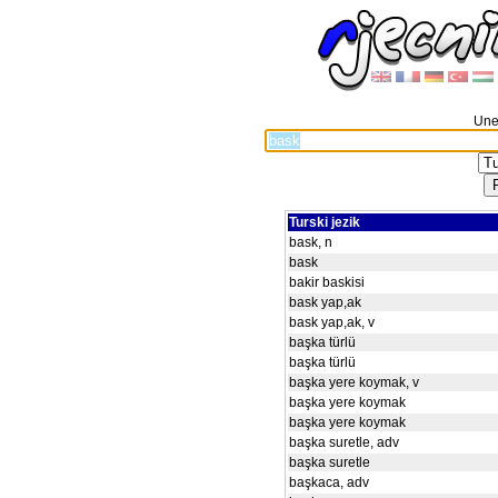
Unes
Turski jezik
bask, n
bask
bakir baskisi
bask yap,ak
bask yap,ak, v
başka türlü
başka türlü
başka yere koymak, v
başka yere koymak
başka yere koymak
başka suretle, adv
başka suretle
başkaca, adv