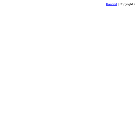
Kontakt
| Copyright