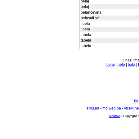
belaj
belaj
belančevina
belasati se
libela
libela
tabela
tabela
tabela
U bazi ima
|
belaj
|
belo
|
bala
|
Rje
eros.ba
-
mojweb.ba
-
vicevi.ne
Kontakt
| Copyright