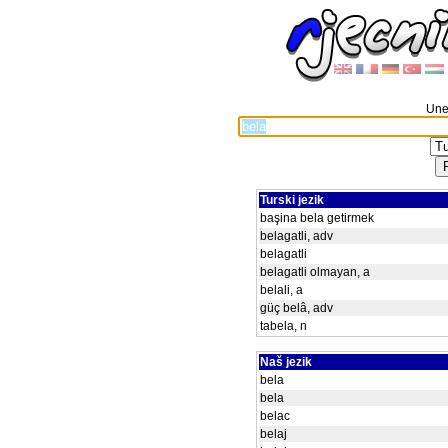
Unes
Turski jezik
başina bela getirmek
belagatli, adv
belagatli
belagatli olmayan, a
belali, a
güç belâ, adv
tabela, n
Naš jezik
bela
bela
belac
belaj