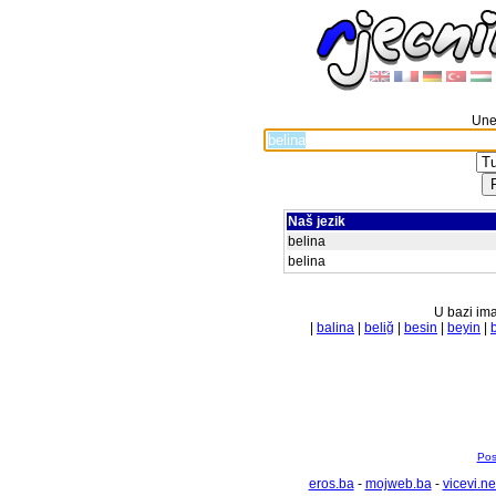
Unes
Naš jezik
belina
belina
U bazi ima
|
balina
|
beliğ
|
besin
|
beyin
|
Pos
eros.ba
-
mojweb.ba
-
vicevi.ne