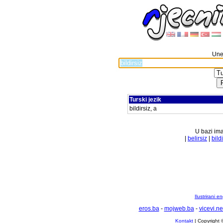
Unes
Turski jezik
bildirsiz, a
U bazi ima
|
belirsiz
|
bild
Ilustrirani 
eros.ba
-
mojweb.ba
-
vicevi.ne
Kontakt
| Copyright