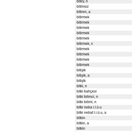
bitey, n
bitimsiz
bitiren, a
bitirmek
bitirmek
bitirmek
bitirmek
bitirmek
bitirmek, v
bitirmek
bitirmek
bitirmek
bitirmek
bitişik
bitişik, a
bitişik
bitki, n
bitki bahçesi
bitki bilimci, n
bitki bilimi, n
bitki neba i.l.ü.u
bitki nebat l.i.ü.u, a
bitkin
bitkin, a
bitkin