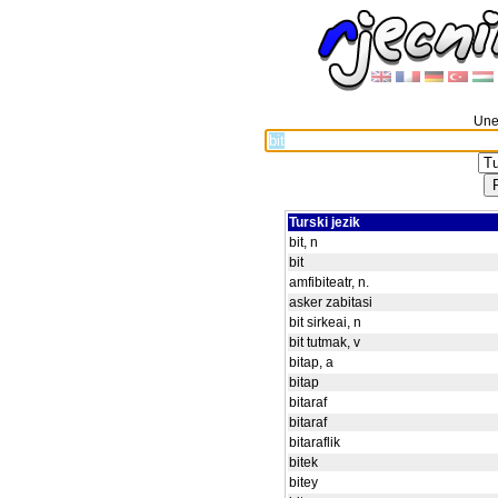
Unes
Turski jezik
bit, n
bit
amfibiteatr, n.
asker zabitasi
bit sirkeai, n
bit tutmak, v
bitap, a
bitap
bitaraf
bitaraf
bitaraflik
bitek
bitey