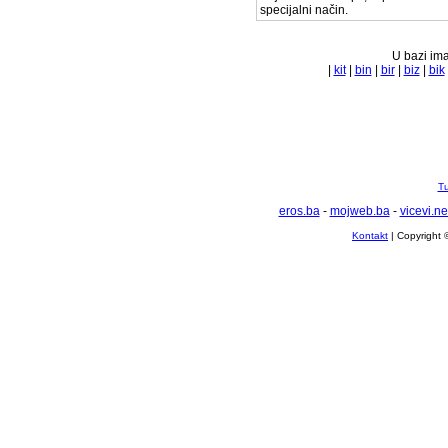
specijalni način.
U bazi ima
|
kit
|
bin
|
bir
|
biz
|
bik
Tu
eros.ba
-
mojweb.ba
-
vicevi.ne
Kontakt
| Copyright