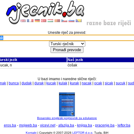
Unesite riječ za prevod:
urski jezik
Naš jezik
ucak, n
ćošak
U bazi imamo i naredne slične riječi:
nak
|
bunca
|
dudak
|
durak
|
kucak
|
kulak
|
kurak
|
nacak
|
ocak
|
sicak
|
sucuk
|
sud
Bosansko engleski pojmovnik za edukatore
eros.ba
-
mojweb.ba
-
vicevi.net
-
afazija.ba
-
knjiga.ba
-
pracenje.ba
-
leftor.ba
Kontakt
| Copyright © 2007-2026
LEFTOR d.o.o.
Tuzla, BiH