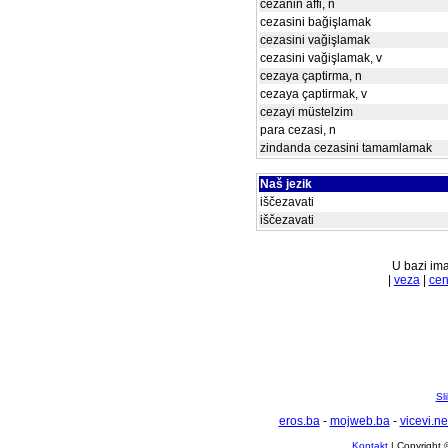
cezanin affi, n
cezasini bağişlamak
cezasini vağişlamak
cezasini vağişlamak, v
cezaya çaptirma, n
cezaya çaptirmak, v
cezayi müstelzim
para cezasi, n
zindanda cezasini tamamlamak
Naš jezik
iščezavati
iščezavati
U bazi ima
|
veza
|
ce
Sl
eros.ba
-
mojweb.ba
-
vicevi.ne
Kontakt
| Copyright