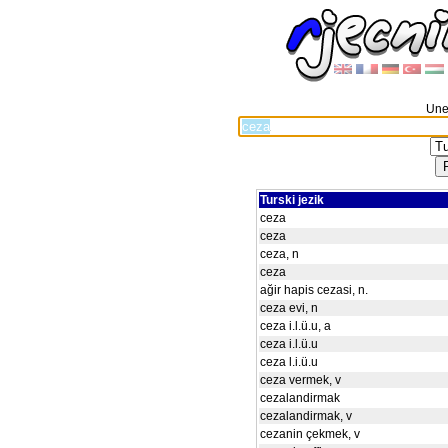
Unes
Turski jezik
ceza
ceza
ceza, n
ceza
ağir hapis cezasi, n.
ceza evi, n
ceza i.l.ü.u, a
ceza i.l.ü.u
ceza l.i.ü.u
ceza vermek, v
cezalandirmak
cezalandirmak, v
cezanin çekmek, v