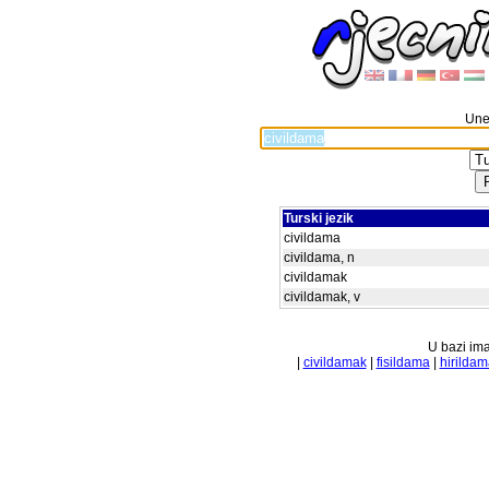
Unes
Turski jezik
civildama
civildama, n
civildamak
civildamak, v
U bazi ima
|
civildamak
|
fisildama
|
hirildam