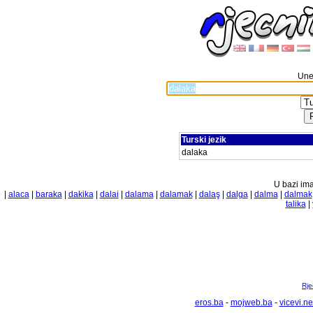
Unes
Turski jezik
dalaka
U bazi ima
|
alaca
|
baraka
|
dakika
|
dalai
|
dalama
|
dalamak
|
dalaş
|
dalga
|
dalma
|
dalmak
talika
|
Rje
eros.ba
-
mojweb.ba
-
vicevi.ne