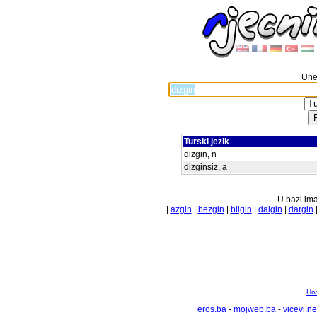
Unes
Turski jezik
dizgin, n
dizginsiz, a
U bazi ima
|
azgin
|
bezgin
|
bilgin
|
dalgin
|
dargin
Hrv
eros.ba
-
mojweb.ba
-
vicevi.ne